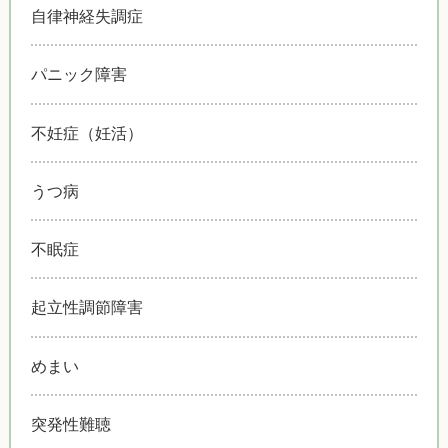
自律神経失調症
パニック障害
不妊症（妊活）
うつ病
不眠症
起立性調節障害
めまい
突発性難聴