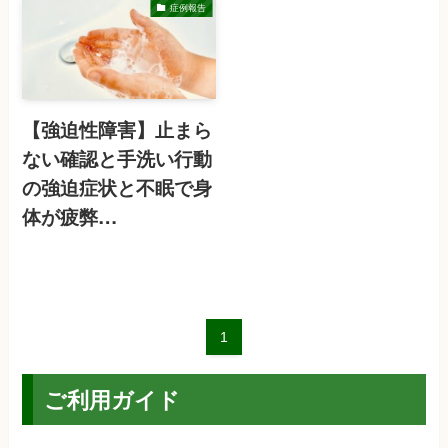
症例報告
【強迫性障害】止まら
ない確認と手洗い行動
の強迫症状と不眠で身
体が疲弊…
1
ご利用ガイド