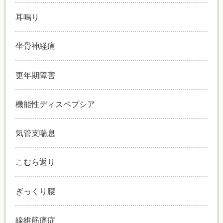
耳鳴り
坐骨神経痛
更年期障害
機能性ディスペプシア
気管支喘息
こむら返り
ぎっくり腰
線維筋痛症