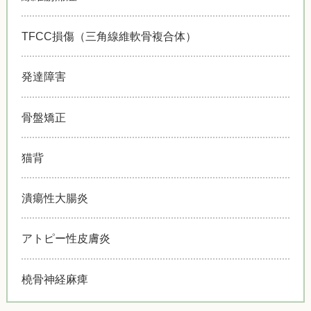
TFCC損傷（三角線維軟骨複合体）
発達障害
骨盤矯正
猫背
潰瘍性大腸炎
アトピー性皮膚炎
橈骨神経麻痺