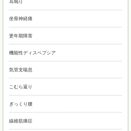
耳鳴り
坐骨神経痛
更年期障害
機能性ディスペプシア
気管支喘息
こむら返り
ぎっくり腰
線維筋痛症