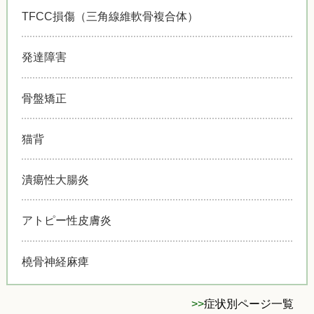
TFCC損傷（三角線維軟骨複合体）
発達障害
骨盤矯正
猫背
潰瘍性大腸炎
アトピー性皮膚炎
橈骨神経麻痺
>>
症状別ページ一覧