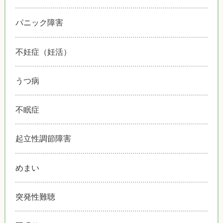
パニック障害
不妊症（妊活）
うつ病
不眠症
起立性調節障害
めまい
突発性難聴