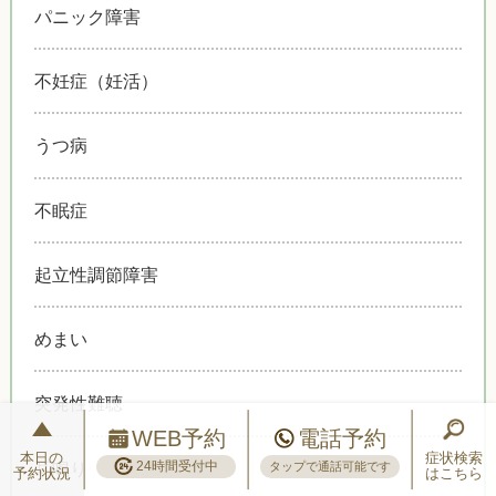
パニック障害
不妊症（妊活）
うつ病
不眠症
起立性調節障害
めまい
突発性難聴
WEB予約
電話予約
本日の
症状検索
24時間受付中
耳鳴り
タップで通話可能です
予約状況
はこちら