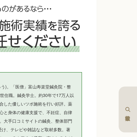
ゅう)。「医僧」富山寿楽堂鍼灸院・整
世住職。鍼灸学士。約30年で17万人以
合した優しいツボ施術を行い好評。薬
心と身体の健康支援で、不妊症、自律
。大手口コミサイトの鍼灸、整体部門
受け、テレビや雑誌など取材多数。著