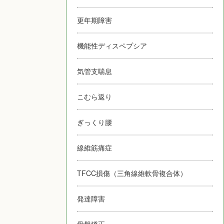
更年期障害
機能性ディスペプシア
気管支喘息
こむら返り
ぎっくり腰
線維筋痛症
TFCC損傷（三角線維軟骨複合体）
発達障害