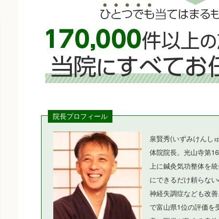
院長プロフィール
泉賢秀(いずみけんし
体院院長。光山寺第16
上に鍼灸気功整体を統
にできるだけ頼らない
神経失調症なども改善
で富山県1位の評価を