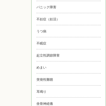
パニック障害
不妊症（妊活）
うつ病
不眠症
起立性調節障害
めまい
突発性難聴
耳鳴り
坐骨神経痛