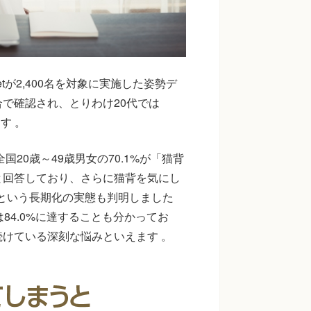
tが2,400名を対象に実施した姿勢デ
で確認され、とりわけ20代では
す 。
20歳～49歳男女の70.1%が「猫背
と回答しており、さらに猫背を気にし
」という長期化の実態も判明しました
84.0%に達することも分かってお
けている深刻な悩みといえます 。