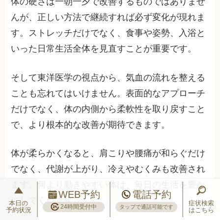
体の硬さは一朝一夕で改善するものではありませ
んが、正しい方法で継続すれば必ず変化が現れま
す。ストレッチだけでなく、食事や姿勢、入浴と
いった日常生活全体を見直すことが重要です。
そして東洋医学の視点から、気血の流れを整える
ことも忘れてはいけません。表面的なアプローチ
だけでなく、体の内側から柔軟性を取り戻すこと
で、より根本的な改善が期待できます。
体が柔らかくなると、肩こりや腰痛が和らぐだけ
でなく、代謝が上がり、冷えやむくみも改善され
ます。何より動きやすい体は、毎日の生活を豊か
WEB予約
電話予約
にしてくれます。
本日の
症状検索
24時間受付中
タップで通話可能です
予約状況
はこちら