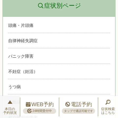
症状別ページ
頭痛・片頭痛
自律神経失調症
パニック障害
不妊症（妊活）
うつ病
不眠症
WEB予約
電話予約
本日の
症状検索
24時間受付中
タップで通話可能です
予約状況
はこちら
起立性調節障害