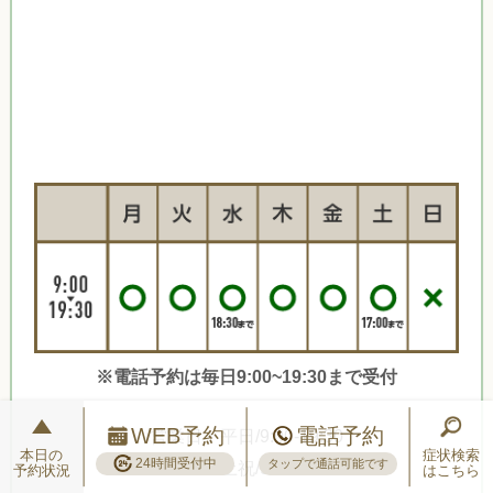
※電話予約は毎日9:00~19:30まで受付
WEB予約
電話予約
営業日：平日/9:00-19:30
本日の
症状検索
24時間受付中
タップで通話可能です
土祝/9:00-17:00
予約状況
はこちら