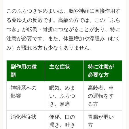
このふらつきやめまいは、脳や神経に直接作用す
る薬ゆえの反応です。高齢の方では、この「ふら
つき」が転倒・骨折につながることがあり、特に
注意が必要です。また、体重増加や浮腫み（むく
み）が現れる方も少なくありません。
副作用の種
主な症状
特に注意が
類
必要な方
神経系への
眠気、めま
高齢者、車
影響
い、ふらつ
の運転をす
き、頭痛
る方
消化器症状
便秘、口の
胃腸が弱い
渇き、吐き
方