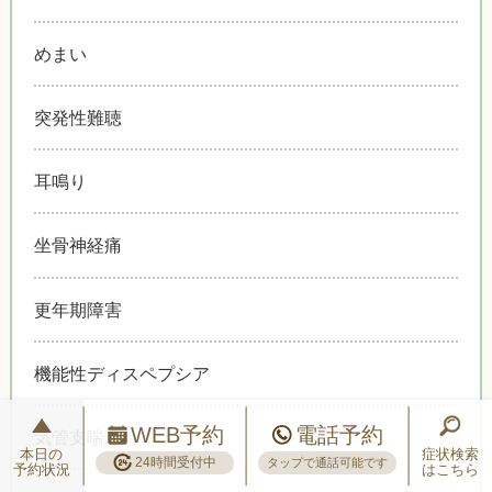
めまい
突発性難聴
耳鳴り
坐骨神経痛
更年期障害
機能性ディスペプシア
WEB予約
電話予約
気管支喘息
本日の
症状検索
24時間受付中
タップで通話可能です
予約状況
はこちら