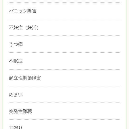
パニック障害
不妊症（妊活）
うつ病
不眠症
起立性調節障害
めまい
突発性難聴
耳鳴り