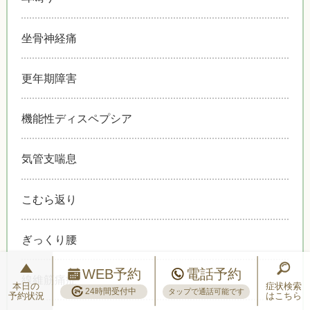
坐骨神経痛
更年期障害
機能性ディスペプシア
気管支喘息
こむら返り
ぎっくり腰
WEB予約
電話予約
線維筋痛症
本日の
症状検索
24時間受付中
タップで通話可能です
予約状況
はこちら