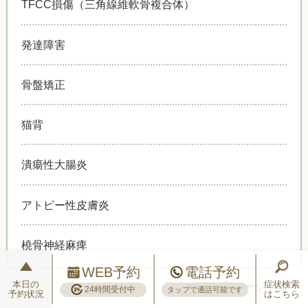
TFCC損傷（三角線維軟骨複合体）
発達障害
骨盤矯正
猫背
潰瘍性大腸炎
アトピー性皮膚炎
橈骨神経麻痺
WEB予約
電話予約
本日の
症状検索
>>
症状別ページ一覧
24時間受付中
タップで通話可能です
予約状況
はこちら