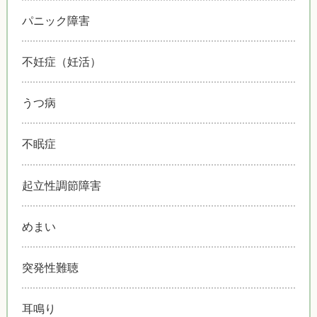
パニック障害
不妊症（妊活）
うつ病
不眠症
起立性調節障害
めまい
突発性難聴
耳鳴り