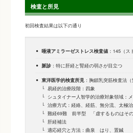
検査と所見
初回検査結果は以下の通り
唾液アミラーゼストレス検査値
：145（
脈診
：特に肝経と腎経の弱さが目立つ
東洋医学的検査所見
：胸鎖乳突筋検査法（
易経的治療段階：四象
シュタイナー人智学的治療対象領域：メ
治療方式：経絡、経筋、無分流、太極治
難経69難 前半型 「虚するものはそ
肝経補法
適応経穴と方法：曲泉 はり、置鍼