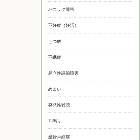
パニック障害
不妊症（妊活）
うつ病
不眠症
起立性調節障害
めまい
突発性難聴
耳鳴り
坐骨神経痛