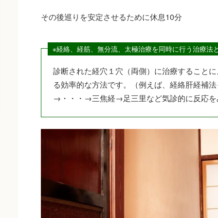
その後巡りを安定させるために休息10分
※経絡、経筋、無分流、太極治療を同時に行う治療法
診断された経穴１穴（両側）に治療することに
る効率的な方法です。（例えば、経絡肝経補法
→・・・→三焦経→足三里など気診的に反応を