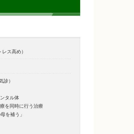
ストレス高め）
気診）
ンタル体
療を同時に行う治療
の母を補う」