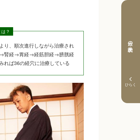
とは？
本日の予約状況
より、順次進行しながら治療され
→腎経→胃経→経筋胆経→膀胱経
みれば36の経穴に治療している