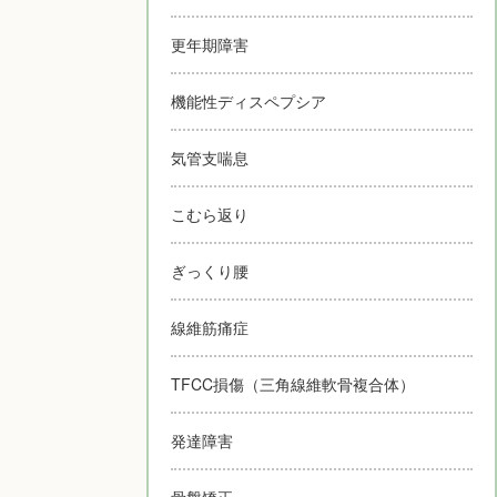
更年期障害
機能性ディスペプシア
気管支喘息
こむら返り
ぎっくり腰
線維筋痛症
TFCC損傷（三角線維軟骨複合体）
発達障害