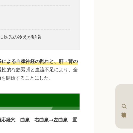
に足先の冷えが顕著
多による自律神経の乱れと、肝・腎の
慢性的な筋緊張と血流不足により、全
術を開始することにした。
適応経穴 曲泉 右曲泉→左曲泉 置