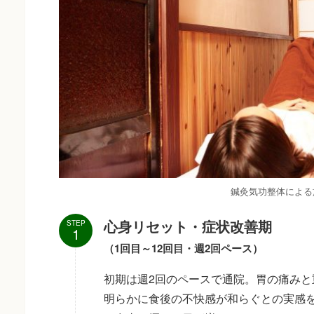
鍼灸気功整体による
心身リセット・症状改善期
STEP
（1回目～12回目・週2回ペース）
初期は週2回のペースで通院。胃の痛み
明らかに食後の不快感が和らぐとの実感