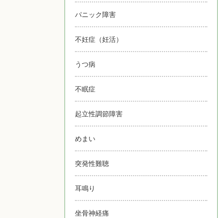
パニック障害
不妊症（妊活）
うつ病
不眠症
起立性調節障害
めまい
突発性難聴
耳鳴り
坐骨神経痛