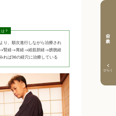
とは？
本日の予約状況
より、順次進行しながら治療され
→腎経→胃経→経筋胆経→膀胱経
みれば36の経穴に治療している