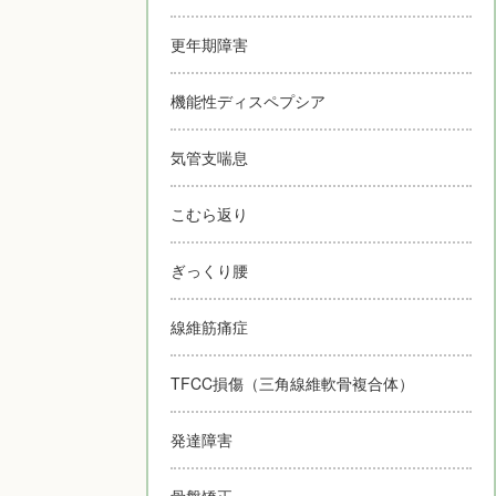
更年期障害
機能性ディスペプシア
気管支喘息
こむら返り
ぎっくり腰
線維筋痛症
TFCC損傷（三角線維軟骨複合体）
発達障害