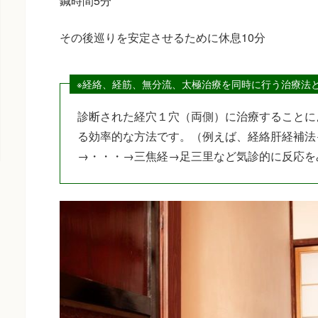
鍼時間5分
その後巡りを安定させるために休息10分
※経絡、経筋、無分流、太極治療を同時に行う治療法
診断された経穴１穴（両側）に治療することに
る効率的な方法です。（例えば、経絡肝経補法
→・・・→三焦経→足三里など気診的に反応を