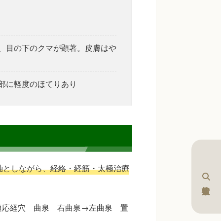
、目の下のクマが顕著。皮膚はや
部に軽度のほてりあり
軸としながら、経絡・経筋・太極治療
適応経穴 曲泉 右曲泉→左曲泉 置