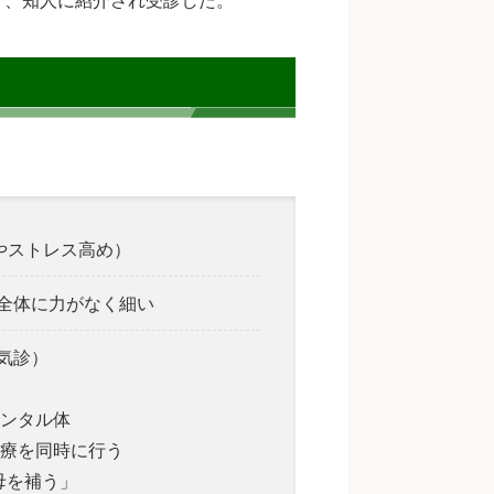
ややストレス高め）
全体に力がなく細い
気診）
ンタル体
療を同時に行う
母を補う」