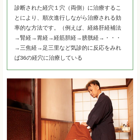
診断された経穴１穴（両側）に治療するこ
とにより、順次進行しながら治療される効
率的な方法です。（例えば、経絡肝経補法
→腎経→胃経→経筋胆経→膀胱経→・・・
→三焦経→足三里など気診的に反応をみれ
ば36の経穴に治療している