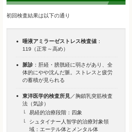
初回検査結果は以下の通り
唾液アミラーゼストレス検査値
：
119（正常～高め）
脈診
：肝経・膀胱経に弱さがあり、全
体的にやや沈んだ脈。ストレスと疲労
の蓄積が見られる
東洋医学的検査所見
／胸鎖乳突筋検査
法（気診）
易経的治療段階：四象
シュタイナー人智学的治療対象領
域：エーテル体とメンタル体