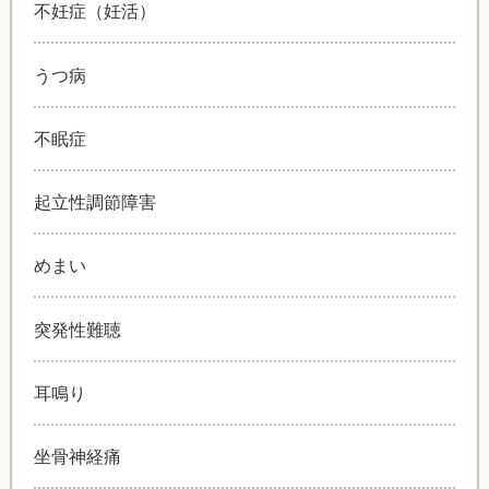
不妊症（妊活）
うつ病
不眠症
起立性調節障害
めまい
突発性難聴
耳鳴り
坐骨神経痛