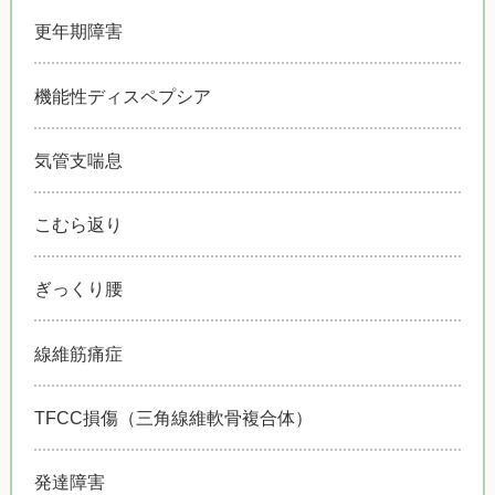
更年期障害
機能性ディスペプシア
気管支喘息
こむら返り
ぎっくり腰
線維筋痛症
TFCC損傷（三角線維軟骨複合体）
発達障害