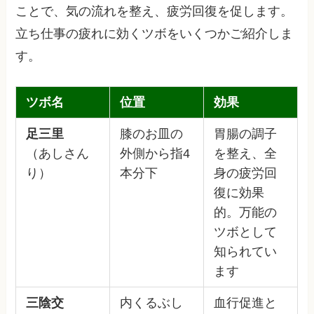
ことで、気の流れを整え、疲労回復を促します。
立ち仕事の疲れに効くツボをいくつかご紹介しま
す。
ツボ名
位置
効果
足三里
膝のお皿の
胃腸の調子
（あしさん
外側から指4
を整え、全
り）
本分下
身の疲労回
復に効果
的。万能の
ツボとして
知られてい
ます
三陰交
内くるぶし
血行促進と