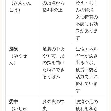
（さんいん
の頂点から
冷え・むく
こう）
指4本分上
みの解消。
女性特有の
不調にも効
果がありま
す
湧泉
足裏の中央
生命エネル
（ゆうせ
やや前、足
ギーが湧き
ん）
の指を曲げ
出るツボ。
た時にでき
疲労回復と
るくぼみ
活力向上に
優れていま
す
委中
膝の裏の中
腰痛や足の
（いちゅ
央
疲れを和ら