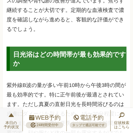
スの調整や骨代謝の改善が進んでいます。焦らず
継続することが大切です。定期的な血液検査で濃
度を確認しながら進めると、客観的な評価ができ
るでしょう。
日光浴はどの時間帯が最も効果的です
か
紫外線B波の量が多い午前10時から午後3時の間が
最も効率的です。特に正午前後が最適とされてい
ます。ただし真夏の直射日光を長時間浴びるのは
皮膚にダメージを与えるため、15〜20分程度にと
WEB予約
電話予約
どめましょう。冬季は夏季よりも長めの時間が必
本日の
症状検索
24時間受付中
タップで通話可能です
予約状況
はこちら
要です。顔や腕など体の一部を露出するだけでも