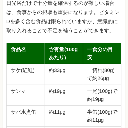
日光浴だけで十分量を確保するのが難しい場合
は、食事からの摂取も重要になります。ビタミン
Dを多く含む食品は限られていますが、意識的に
取り入れることで不足を補うことができます。
食品名
含有量(100g
一食分の目
あたり)
安
サケ(紅鮭)
約33μg
一切れ(80g)
で約26μg
サンマ
約19μg
一尾(100g)で
約19μg
サバ水煮缶
約11μg
半缶(100g)で
約11μg