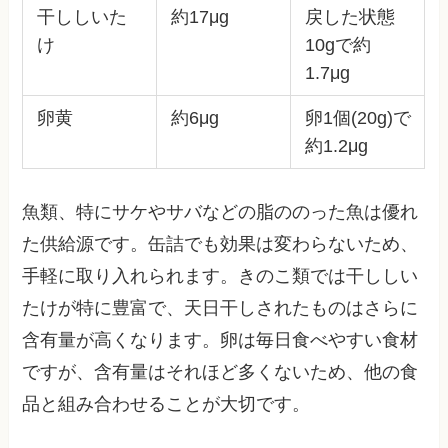
干ししいた
約17μg
戻した状態
け
10gで約
1.7μg
卵黄
約6μg
卵1個(20g)で
約1.2μg
魚類、特にサケやサバなどの脂ののった魚は優れ
た供給源です。缶詰でも効果は変わらないため、
手軽に取り入れられます。きのこ類では干ししい
たけが特に豊富で、天日干しされたものはさらに
含有量が高くなります。卵は毎日食べやすい食材
ですが、含有量はそれほど多くないため、他の食
品と組み合わせることが大切です。