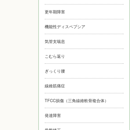
更年期障害
機能性ディスペプシア
気管支喘息
こむら返り
ぎっくり腰
線維筋痛症
TFCC損傷（三角線維軟骨複合体）
発達障害