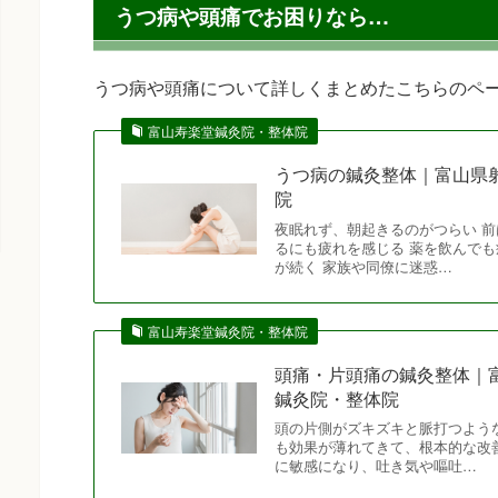
うつ病や頭痛でお困りなら…
うつ病や頭痛について詳しくまとめたこちらのペ
富山寿楽堂鍼灸院・整体院
うつ病の鍼灸整体｜富山県
院
夜眠れず、朝起きるのがつらい 前
るにも疲れを感じる 薬を飲んでも
が続く 家族や同僚に迷惑…
富山寿楽堂鍼灸院・整体院
頭痛・片頭痛の鍼灸整体｜
鍼灸院・整体院
頭の片側がズキズキと脈打つよう
も効果が薄れてきて、根本的な改
に敏感になり、吐き気や嘔吐…