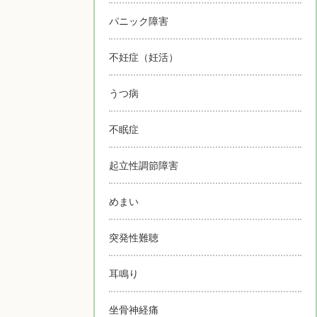
パニック障害
不妊症（妊活）
うつ病
不眠症
起立性調節障害
めまい
突発性難聴
耳鳴り
坐骨神経痛