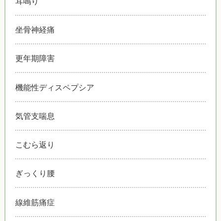
耳鳴り
坐骨神経痛
更年期障害
機能性ディスペプシア
気管支喘息
こむら返り
ぎっくり腰
線維筋痛症