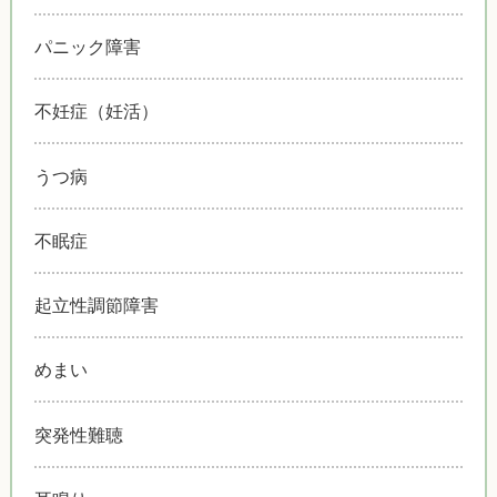
パニック障害
不妊症（妊活）
うつ病
不眠症
起立性調節障害
めまい
突発性難聴