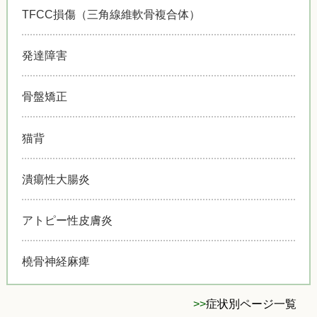
TFCC損傷（三角線維軟骨複合体）
発達障害
骨盤矯正
猫背
潰瘍性大腸炎
アトピー性皮膚炎
橈骨神経麻痺
>>
症状別ページ一覧