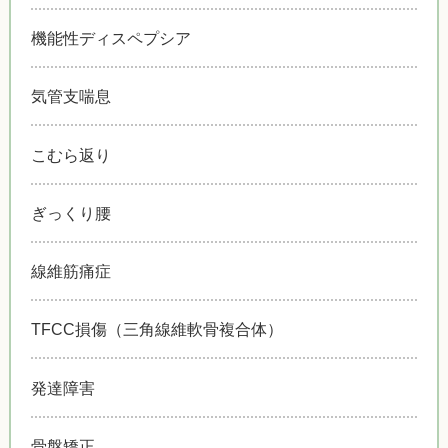
機能性ディスペプシア
気管支喘息
こむら返り
ぎっくり腰
線維筋痛症
TFCC損傷（三角線維軟骨複合体）
発達障害
骨盤矯正