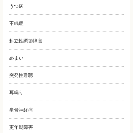
うつ病
不眠症
起立性調節障害
めまい
突発性難聴
耳鳴り
坐骨神経痛
更年期障害