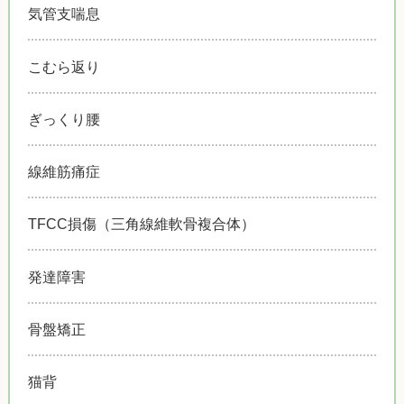
気管支喘息
こむら返り
ぎっくり腰
線維筋痛症
TFCC損傷（三角線維軟骨複合体）
発達障害
骨盤矯正
猫背