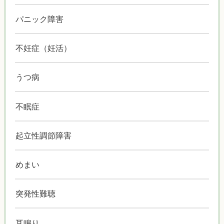
パニック障害
不妊症（妊活）
うつ病
不眠症
起立性調節障害
めまい
突発性難聴
耳鳴り