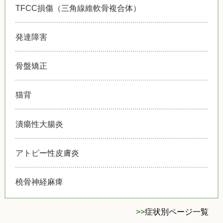
TFCC損傷（三角線維軟骨複合体）
発達障害
骨盤矯正
猫背
潰瘍性大腸炎
アトピー性皮膚炎
橈骨神経麻痺
>>
症状別ページ一覧