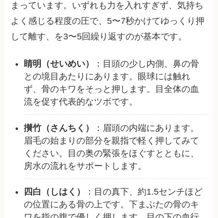
まっています。いずれも力を入れすぎず、気持ち
よく感じる程度の圧で、5〜7秒かけてゆっくり押
して離す、を3〜5回繰り返すのが基本です。
睛明（せいめい）
：目頭の少し内側、鼻の骨
との境目あたりにあります。眼球には触れ
ず、骨のキワをそっと押します。目全体の血
流を促す代表的なツボです。
攅竹（さんちく）
：眉頭の内端にあります。
眉毛の始まりの部分を親指で軽く押してみて
ください。目の奥の緊張をほぐすとともに、
房水の流れをサポートします。
四白（しはく）
：目の真下、約1.5センチほど
の位置にある骨の上です。下まぶたの骨のキ
ワを指の腹で優しく押します。目の下の血行