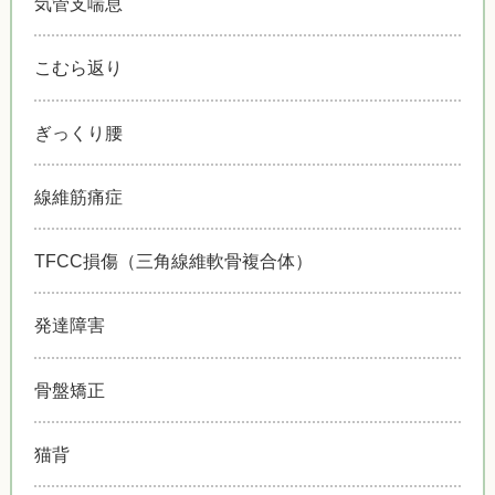
気管支喘息
こむら返り
ぎっくり腰
線維筋痛症
TFCC損傷（三角線維軟骨複合体）
発達障害
骨盤矯正
猫背